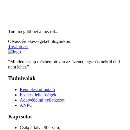
Tudj meg többet a mézről...
Olvass érdekességeket blogunkon.
Tovább >>
“Minden csepp mézben ott van az üzenet, egymás nélkül élni
nem lehet.”
Tudnivalók
Rendelési útmutató
Fizetési lehetőségek
Adatvédelmi nyilatkozat
ANPC
Kapcsolat
Csíkpálfalva 90 szám,