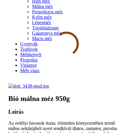
Hárs méz
Málna méz
Propoliszos méz
Krém méz
Lépesméz
Torokbalzsam
Galagonya méz
Macis méz
Gyertyák
Teafüvek
Méhkenyér
Propolisz
Virágpor
Méh viasz
Bió málna méz 950g
Leírás
Az erdélyi havasok tiszta, érintetlen környezetében termő
málna nektárjából nyert rendkívül illatos, zamatos, pirosba