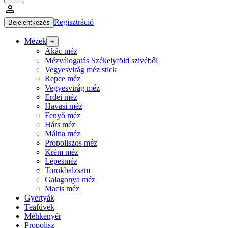
person_outline
Regisztráció
Bejelentkezés
Mézek
+
Akác méz
Mézválogatás Székelyföld szivéből
Vegyesvirág méz stick
Repce méz
Vegyesvirág méz
Erdei méz
Havasi méz
Fenyő méz
Hárs méz
Málna méz
Propoliszos méz
Krém méz
Lépesméz
Torokbalzsam
Galagonya méz
Macis méz
Gyertyák
Teafüvek
Méhkenyér
Propolisz