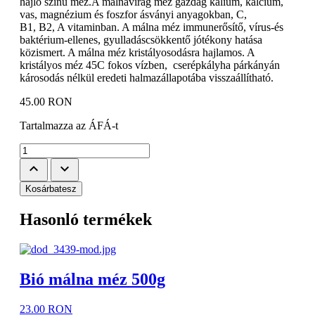
hajló színű méz.A málnavirág méz gazdag kálium, kálcium,
vas, magnézium és foszfor ásványi anyagokban, C,
B1, B2, A vitaminban. A málna méz immunerősítő, vírus-és
baktérium-ellenes, gyulladáscsökkentő jótékony hatása
közismert. A málna méz kristályosodásra hajlamos. A
kristályos méz 45C fokos vízben, cserépkályha párkányán
károsodás nélkül eredeti halmazállapotába visszaállítható.
45.00
RON
Tartalmazza az ÁFÁ-t
keyboard_arrow_up
keyboard_arrow_down
Kosárbatesz
Hasonló termékek
Bió málna méz 500g
23.00 RON