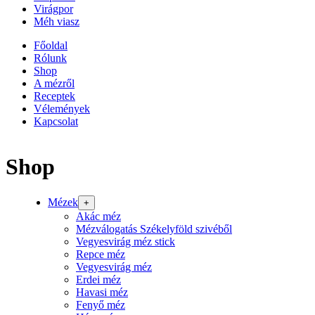
Virágpor
Méh viasz
Főoldal
Rólunk
Shop
A mézről
Receptek
Vélemények
Kapcsolat
Shop
Mézek
+
Akác méz
Mézválogatás Székelyföld szivéből
Vegyesvirág méz stick
Repce méz
Vegyesvirág méz
Erdei méz
Havasi méz
Fenyő méz