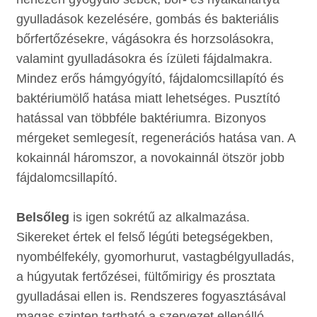
gyulladások kezelésére, gombás és bakteriális
bőrfertőzésekre, vágásokra és horzsolásokra,
valamint gyulladásokra és ízületi fájdalmakra.
Mindez erős hámgyógyító, fájdalomcsillapító és
baktériumölő hatása miatt lehetséges. Pusztító
hatással van többféle baktériumra. Bizonyos
mérgeket semlegesít, regenerációs hatása van. A
kokainnál háromszor, a novokainnál ötször jobb
fájdalomcsillapító.
Belsőleg
is igen sokrétű az alkalmazása.
Sikereket értek el felső légúti betegségekben,
nyombélfekély, gyomorhurut, vastagbélgyulladás,
a húgyutak fertőzései, fültőmirigy és prosztata
gyulladásai ellen is. Rendszeres fogyasztásával
magas szinten tartható a szervezet ellenálló