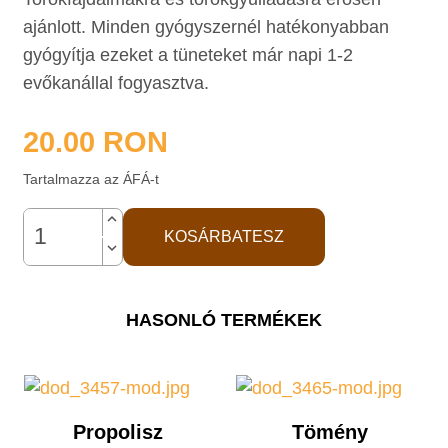
ajánlott. Minden gyógyszernél hatékonyabban
gyógyítja ezeket a tüneteket már napi 1-2
evőkanállal fogyasztva.
20.00
RON
Tartalmazza az ÁFÁ-t
keyboard_arrow_up
KOSÁRBATESZ
keyboard_arrow_down
HASONLÓ TERMÉKEK
Propolisz
Tömény