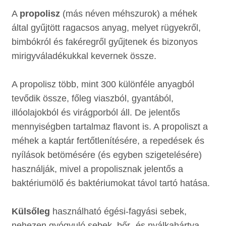
A
propolisz
(más néven méhszurok) a méhek
által gyűjtött ragacsos anyag, melyet rügyekről,
bimbókról és fakéregről gyűjtenek és bizonyos
mirigyváladékukkal kevernek össze.
A propolisz több, mint 300 különféle anyagból
tevődik össze, főleg viaszból, gyantából,
illóolajokból és virágporból áll. De jelentős
mennyiségben tartalmaz flavont is. A propoliszt a
méhek a kaptár fertőtlenítésére, a repedések és
nyílások betömésére (és egyben szigetelésére)
használják, mivel a propolisznak jelentős a
baktériumölő és baktériumokat távol tartó hatása.
Külsőleg
használható égési-fagyási sebek,
nehezen gyógyuló sebek, bőr- és nyálkahártya