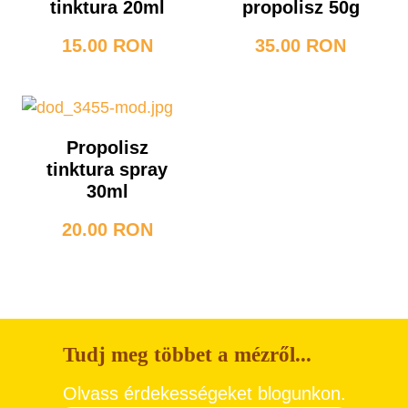
tinktura 20ml
propolisz 50g
15.00 RON
35.00 RON
Propolisz
tinktura spray
30ml
20.00 RON
Tudj meg többet a mézről...
Olvass érdekességeket blogunkon.