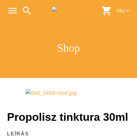
menu
search
shopping_cart
Shop
Propolisz tinktura 30ml
LEÍRÁS