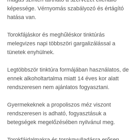
képessége. Vérnyomás szabályozó és értágító
hatása van.
Torokfájáskor és meghűléskor tinktúrás
melegvizes napi többszöri gargalizálással a
tünetek enyhülnek.
Legtöbbször tinktúra formájában használatos, de
ennek alkoholtartalma miatt 14 éves kor alatt
rendszeresen nem ajánlatos fogyasztani.
Gyermekeknek a propoliszos méz viszont
rendszeresen is adható, fogyasztásuk a
betegségek megelőzésében nyilvánul meg.
Torokfájdalmakra és torokgyulladásra erősen