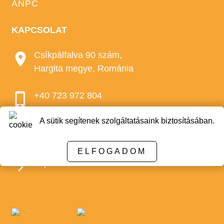
ANPC
KAPCSOLAT
Csíkpálfalva 90 szám,
Hargita megye, Románia
+40 723 972 804
A sütik segítenek szolgáltatásaink biztosításában.
e-mail:
lajosferenc71@gmail.com
office@bio-mez.
ELFOGADOM
https://mezozon.ro/