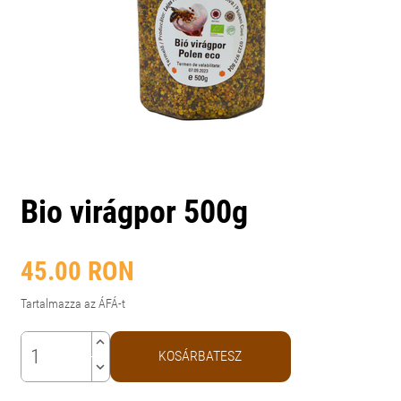
Bio virágpor 500g
45.00
RON
Tartalmazza az ÁFÁ-t
keyboard_arrow_up
KOSÁRBATESZ
keyboard_arrow_down