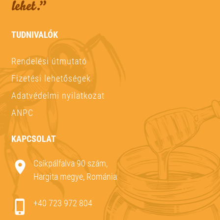
lehet.”
TUDNIVALÓK
Rendelési útmutató
Fizetési lehetőségek
Adatvédelmi nyilatkozat
ANPC
KAPCSOLAT
Csíkpálfalva 90 szám,
Hargita megye, Románia
+40 723 972 804