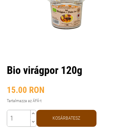
Bio virágpor 120g
15.00
RON
Tartalmazza az ÁFÁ-t
keyboard_arrow_up
KOSÁRBATESZ
keyboard_arrow_down