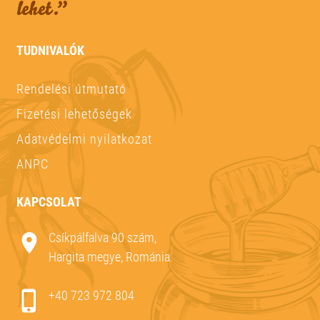
lehet.”
TUDNIVALÓK
Rendelési útmutató
Fizetési lehetőségek
Adatvédelmi nyilatkozat
ANPC
KAPCSOLAT
Csíkpálfalva 90 szám,
Hargita megye, Románia
+40 723 972 804