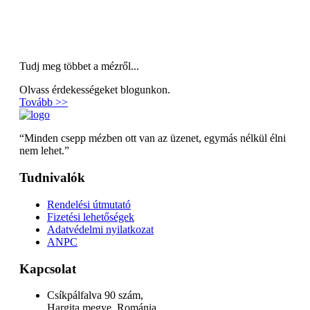
Tudj meg többet a mézről...
Olvass érdekességeket blogunkon.
Tovább >>
“Minden csepp mézben ott van az üzenet, egymás nélkül élni
nem lehet.”
Tudnivalók
Rendelési útmutató
Fizetési lehetőségek
Adatvédelmi nyilatkozat
ANPC
Kapcsolat
Csíkpálfalva 90 szám,
Hargita megye, Románia