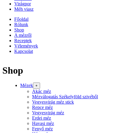
Virágpor
Méh viasz
Főoldal
Rólunk
Shop
A mézről
Receptek
Vélemények
Kapcsolat
Shop
Mézek
+
Akác méz
Mézválogatás Székelyföld szivéből
Vegyesvirág méz stick
Repce méz
Vegyesvirág méz
Erdei méz
Havasi méz
Fenyő méz