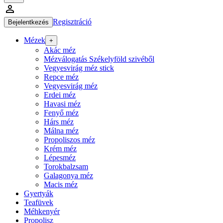
person_outline
Regisztráció
Bejelentkezés
Mézek
+
Akác méz
Mézválogatás Székelyföld szivéből
Vegyesvirág méz stick
Repce méz
Vegyesvirág méz
Erdei méz
Havasi méz
Fenyő méz
Hárs méz
Málna méz
Propoliszos méz
Krém méz
Lépesméz
Torokbalzsam
Galagonya méz
Macis méz
Gyertyák
Teafüvek
Méhkenyér
Propolisz