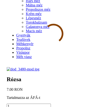
Hárs méz
Málna méz
Propoliszos méz
Krém méz
Lépesméz
Torokbalzsam
Galagonya méz
Macis méz
Gyertyák
Teafüvek
Méhkenyér
Propolisz
Virágpor
Méh viasz
Rózsa
7.00
RON
Tartalmazza az ÁFÁ-t