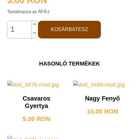
3.00
RON
Tartalmazza az ÁFÁ-t
keyboard_arrow_up
KOSÁRBATESZ
keyboard_arrow_down
HASONLÓ TERMÉKEK
Csavaros
Nagy Fenyő
Gyertya
10.00 RON
5.00 RON