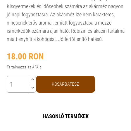
Kisgyermekek és idősebbek számára az akácméz nagyon
jó napi fogyasztásra. Az akácméz íze nem karakteres,
nincsenek erős aromái, emiatt fogyasztása a mézzel
ismerkedők számára ajánlható. Robizin és akacin tartalma
miatt enyhíti a köhögést. Jó fertőtlenítő hatású.
18.00
RON
Tartalmazza az ÁFÁ-t
keyboard_arrow_up
KOSÁRBATESZ
keyboard_arrow_down
HASONLÓ TERMÉKEK