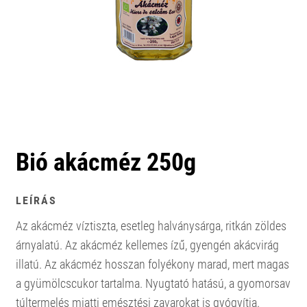
Bió akácméz 250g
LEÍRÁS
Az akácméz víztiszta, esetleg halványsárga, ritkán zöldes
árnyalatú. Az akácméz kellemes ízű, gyengén akácvirág
illatú. Az akácméz hosszan folyékony marad, mert magas
a gyümölcscukor tartalma. Nyugtató hatású, a gyomorsav
túltermelés miatti emésztési zavarokat is gyógyítja.