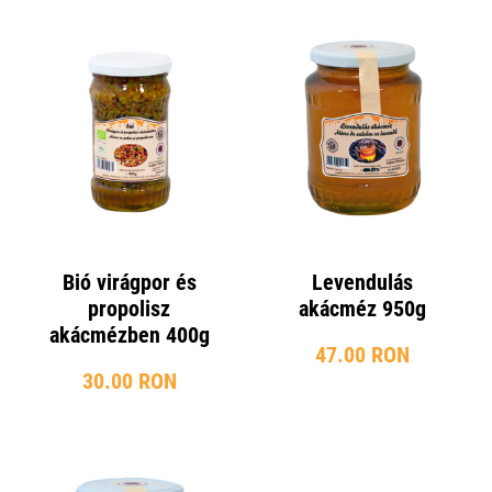
Bió virágpor és
Levendulás
propolisz
akácméz 950g
akácmézben 400g
47.00 RON
30.00 RON