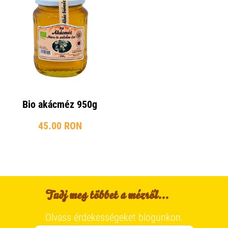
Bio akácméz 950g
45.00 RON
Tudj meg többet a mézről...
Olvass érdekességeket blogunkon.