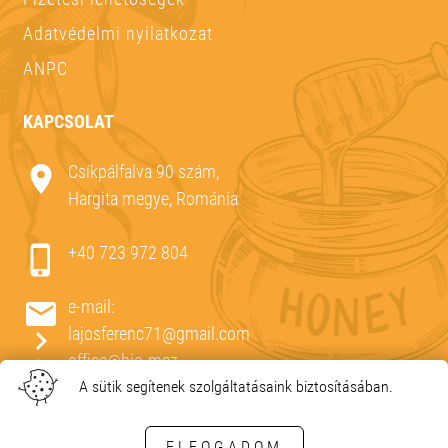
Adatvédelmi nyilatkozat
ANPC
KAPCSOLAT
Csíkpálfalva 90 szám,
Hargita megye, Románia
+40 723 972 804
e-mail:
lajosferenc71@gmail.com
office@bio-mez.
https://mezozon.ro/
A sütik segítenek szolgáltatásaink biztosításában.
ELFOGADOM