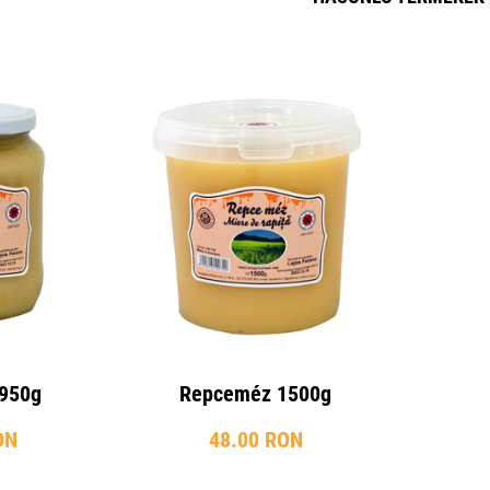
950g
Repceméz 1500g
ON
48.00 RON