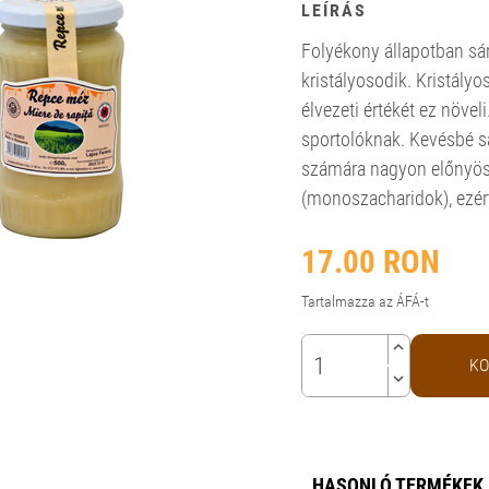
LEÍRÁS
Folyékony állapotban sá
kristályosodik. Kristályo
élvezeti értékét ez növel
sportolóknak. Kevésbé s
számára nagyon előnyös 
(monoszacharidok), ezért
17.00
RON
Tartalmazza az ÁFÁ-t
keyboard_arrow_up
KO
keyboard_arrow_down
HASONLÓ TERMÉKEK