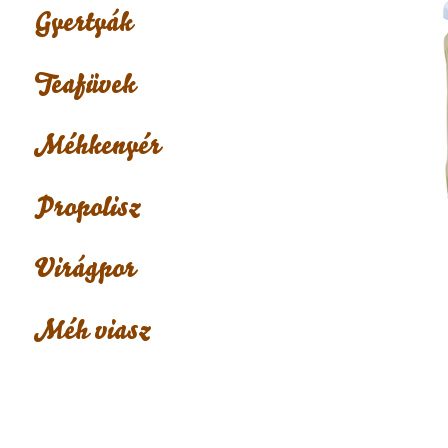
Gyertyák
Teafüvek
Méhkenyér
Propolisz
Virágpor
Méh viasz