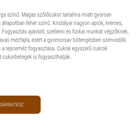
rga színű. Magas szőlőcukor tartalma miatt gyorsan
s állapotban fehér színű. Kristályai nagyon aprók, krémes,
i. Fogyasztás ajánlott, szellemi és fizikai munkát végzőknek,
avas mézfajta, ezért a gyomorsav túltengésben szenvedők
a repceméz fogyasztása. Cukrai egyszerű cukrok
 cukorbetegek is fogyaszthatják.
SÁRBATESZ