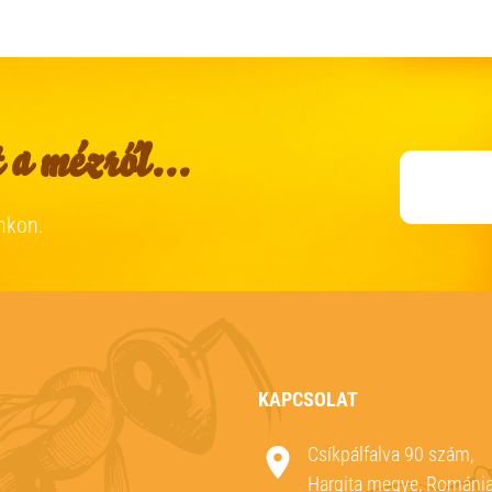
 a mézről...
nkon.
KAPCSOLAT
Csíkpálfalva 90 szám,
Hargita megye, Románi