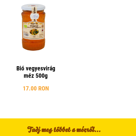
Bió vegyesvirág
méz 500g
17.00 RON
Tudj meg többet a mézről...