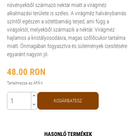
növényekből származó nektár miatt a virágméz
alkalmazási területe is széles. A virágméz halványbarnás
színtől egészen a sötétbarnáig terjed, ami függ a
virágoktól, melyekből származik a nektár. Virágméz
hajlamos a kristályosodásra, magas szőlőcukor tartalma
miatt. Önmagában fogyasztva és sütemények ízesítésére
egyaránt nagyon jó.
48.00
RON
Tartalmazza az ÁFÁ-t
keyboard_arrow_up
KOSÁRBATESZ
keyboard_arrow_down
HASONLÓ TERMÉKEK