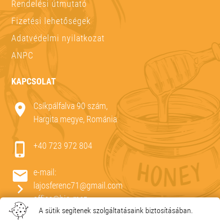
Rendelési útmutató
Fizetési lehetőségek
Adatvédelmi nyilatkozat
ANPC
KAPCSOLAT
Csíkpálfalva 90 szám,
Hargita megye, Románia
+40 723 972 804
e-mail:
lajosferenc71@gmail.com
office@bio-mez.
A sütik segítenek szolgáltatásaink biztosításában.
https://mezozon.ro/