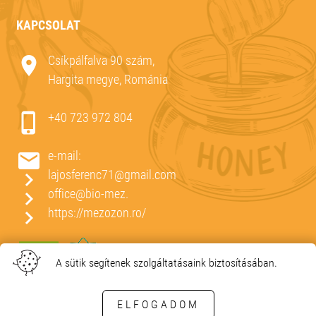
KAPCSOLAT
Csíkpálfalva 90 szám,
Hargita megye, Románia
+40 723 972 804
e-mail:
lajosferenc71@gmail.com
office@bio-mez.
https://mezozon.ro/
A sütik segítenek szolgáltatásaink biztosításában.
ELFOGADOM