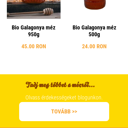
Bio Galagonya méz
Bio Galagonya méz
950g
500g
45.00 RON
24.00 RON
Tudj meg többet a mézről...
Olvass érdekességeket blogunkon.
TOVÁBB >>