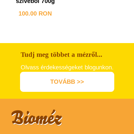
szivéből 700g
100.00 RON
Tudj meg többet a mézről...
Olvass érdekességeket blogunkon.
TOVÁBB >>