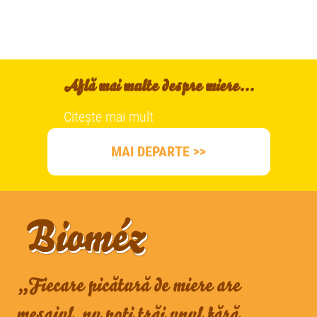
Află mai multe despre miere...
Citește mai mult
MAI DEPARTE >>
„Fiecare picătură de miere are
mesajul, nu poți trăi unul fără