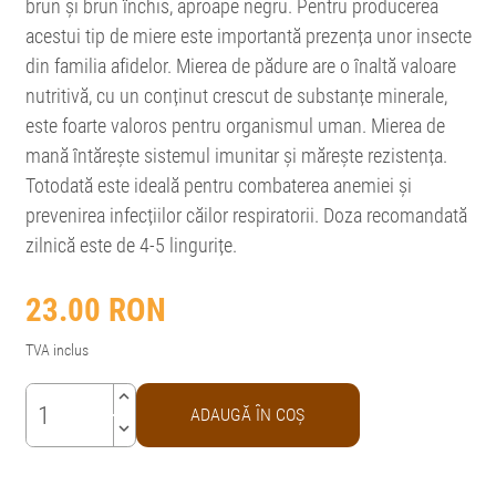
brun și brun închis, aproape negru. Pentru producerea
acestui tip de miere este importantă prezența unor insecte
din familia afidelor. Mierea de pădure are o înaltă valoare
nutritivă, cu un conținut crescut de substanțe minerale,
este foarte valoros pentru organismul uman. Mierea de
mană întărește sistemul imunitar și mărește rezistența.
Totodată este ideală pentru combaterea anemiei și
prevenirea infecțiilor căilor respiratorii. Doza recomandată
zilnică este de 4-5 lingurițe.
23.00
RON
TVA inclus
keyboard_arrow_up
ADAUGĂ ÎN COŞ
keyboard_arrow_down