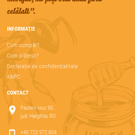
celălalt”.
INFORMAȚIE
Cum cumpăr?
Cum plătesc?
Declarație de confidențialitate
ANPC
CONTACT
Pauleni-ciuc 90,
jud. Harghita, RO
+40 723 972 804