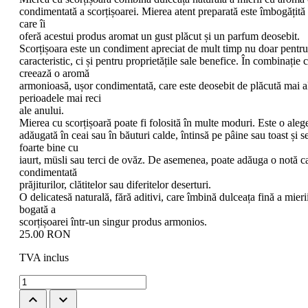
condimentată a scorțișoarei. Mierea atent preparată este îmbogățită 
care îi
oferă acestui produs aromat un gust plăcut și un parfum deosebit.
Scorțișoara este un condiment apreciat de mult timp nu doar pentru
caracteristic, ci și pentru proprietățile sale benefice. În combinație 
creează o aromă
armonioasă, ușor condimentată, care este deosebit de plăcută mai a
perioadele mai reci
ale anului.
Mierea cu scorțișoară poate fi folosită în multe moduri. Este o aleg
adăugată în ceai sau în băuturi calde, întinsă pe pâine sau toast și s
foarte bine cu
iaurt, müsli sau terci de ovăz. De asemenea, poate adăuga o notă ca
condimentată
prăjiturilor, clătitelor sau diferitelor deserturi.
O delicatesă naturală, fără aditivi, care îmbină dulceața fină a mier
bogată a
scorțișoarei într-un singur produs armonios.
25.00
RON
TVA inclus
keyboard_arrow_up
keyboard_arrow_down