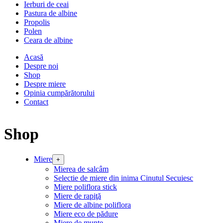
Ierburi de ceai
Pastura de albine
Propolis
Polen
Ceara de albine
Acasă
Despre noi
Shop
Despre miere
Opinia cumpărătorului
Contact
Shop
Miere
+
Mierea de salcâm
Selectie de miere din inima Cinutul Secuiesc
Miere poliflora stick
Miere de rapiţă
Miere de albine poliflora
Miere eco de pădure
Miere de munte