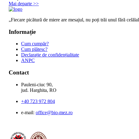
Mai departe >>
„Fiecare picătură de miere are mesajul, nu poți trăi unul fără celălal
Informație
Cum cumpăr?
Cum plătesc?
Declarație de confidențialitate
ANPC
Contact
Pauleni-ciuc 90,
jud. Harghita, RO
+40 723 972 804
e-mail:
office@bio-mez.ro