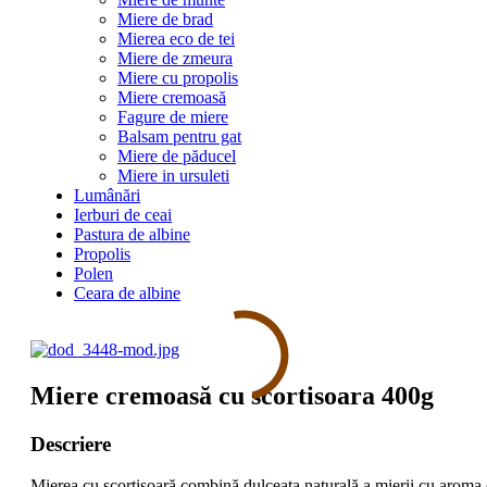
Miere de brad
Mierea eco de tei
Miere de zmeura
Miere cu propolis
Miere cremoasă
Fagure de miere
Balsam pentru gat
Miere de păducel
Miere in ursuleti
Lumânări
Ierburi de ceai
Pastura de albine
Propolis
Polen
Ceara de albine
Miere cremoasă cu scortisoara 400g
Descriere
Mierea cu scorțișoară combină dulceața naturală a mierii cu aroma 