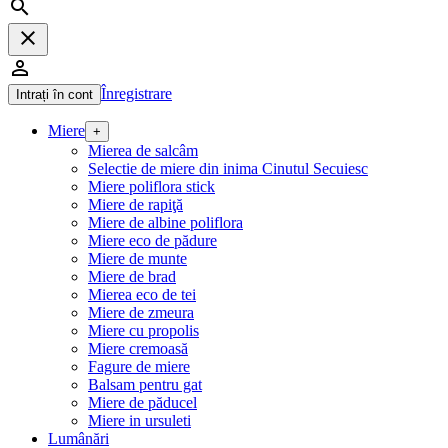
search
close
person_outline
Înregistrare
Intrați în cont
Miere
+
Mierea de salcâm
Selectie de miere din inima Cinutul Secuiesc
Miere poliflora stick
Miere de rapiţă
Miere de albine poliflora
Miere eco de pădure
Miere de munte
Miere de brad
Mierea eco de tei
Miere de zmeura
Miere cu propolis
Miere cremoasă
Fagure de miere
Balsam pentru gat
Miere de păducel
Miere in ursuleti
Lumânări