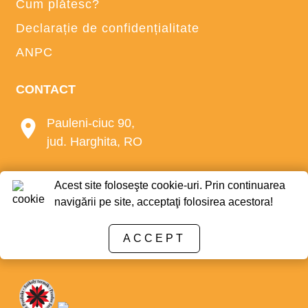
Cum plătesc?
Declarație de confidențialitate
ANPC
CONTACT
Pauleni-ciuc 90,
jud. Harghita, RO
+40 723 972 804
Acest site foloseşte cookie-uri. Prin continuarea
navigării pe site, acceptaţi folosirea acestora!
e-mail:
office@bio-mez.ro
ACCEPT