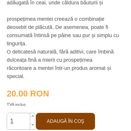
adăugată în ceai, unde căldura băuturii și
prospețimea mentei creează o combinație
deosebit de plăcută. De asemenea, poate fi
consumată întinsă pe pâine sau pur și simplu cu
lingurița.
O delicatesă naturală, fără aditivi, care îmbină
dulceața fină a mierii cu prospețimea
răcoritoare a mentei într-un produs aromat și
special.
20.00
RON
TVA inclus
keyboard_arrow_up
ADAUGĂ ÎN COŞ
keyboard_arrow_down