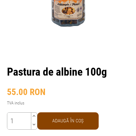
Pastura de albine 100g
55.00
RON
TVA inclus
keyboard_arrow_up
ADAUGĂ ÎN COŞ
keyboard_arrow_down