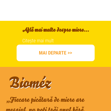
Află mai multe despre miere...
Citește mai mult
MAI DEPARTE >>
„Fiecare picătură de miere are
mesajul, nu poți trăi unul fără