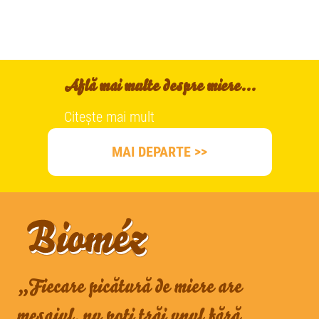
Află mai multe despre miere...
Citește mai mult
MAI DEPARTE >>
„Fiecare picătură de miere are
mesajul, nu poți trăi unul fără