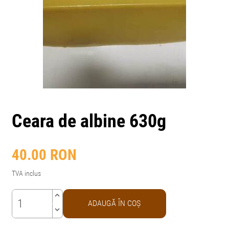
Ceara de albine 630g
40.00
RON
TVA inclus
keyboard_arrow_up
ADAUGĂ ÎN COŞ
keyboard_arrow_down