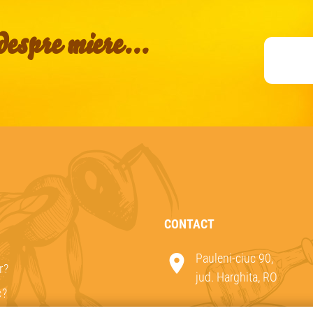
espre miere...
CONTACT
Pauleni-ciuc 90,
r?
jud. Harghita, RO
c?