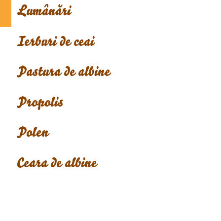
Lumânări
Ierburi de ceai
Pastura de albine
Propolis
Polen
Ceara de albine