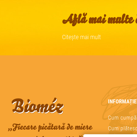
Află mai multe d
Citește mai mult
INFORMAȚIE
Cum cumpă
„Fiecare picătură de miere
Cum plătes