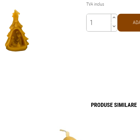
TVA inclus
keyboard_arrow_up
AD
keyboard_arrow_down
PRODUSE SIMILARE