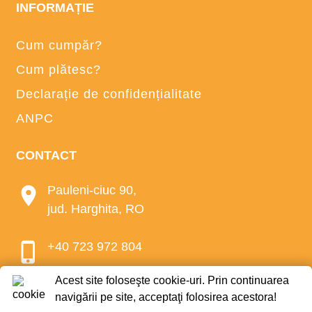
INFORMAȚIE
Cum cumpăr?
Cum plătesc?
Declarație de confidențialitate
ANPC
CONTACT
Pauleni-ciuc 90,
jud. Harghita, RO
+40 723 972 804
Acest site foloseşte cookie-uri. Prin continuarea
e-mail:
office@bio-mez.ro
navigării pe site, acceptaţi folosirea acestora!