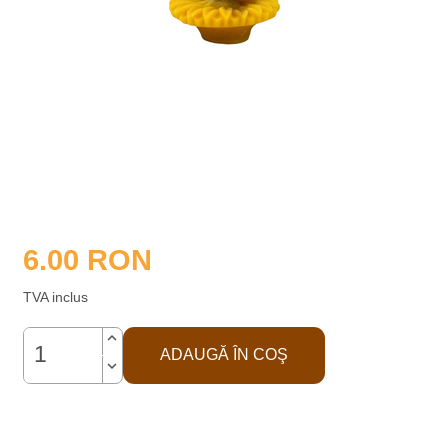
6.00
RON
TVA inclus
keyboard_arrow_up
ADAUGĂ ÎN COŞ
keyboard_arrow_down