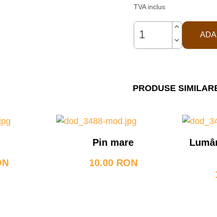
TVA inclus
keyboard_arrow_up
ADA
keyboard_arrow_down
PRODUSE SIMILAR
Pin mare
Lumân
ON
10.00 RON