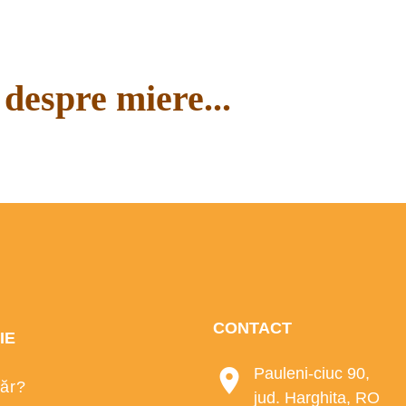
despre miere...
CONTACT
IE
Pauleni-ciuc 90,
ăr?
jud. Harghita, RO