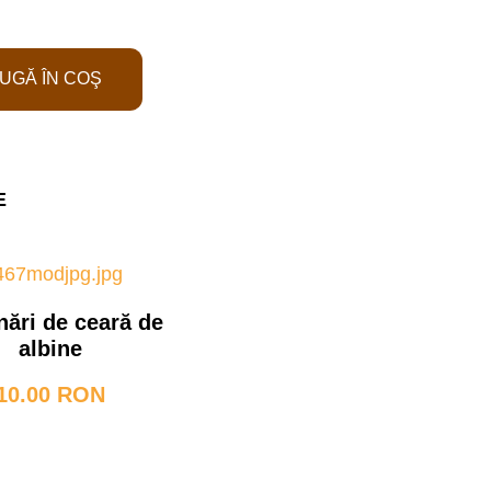
UGĂ ÎN COŞ
E
ări de ceară de
albine
10.00 RON