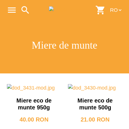
menu
search
shopping_cart
Miere de munte
Miere eco de
Miere eco de
munte 950g
munte 500g
40.00 RON
21.00 RON