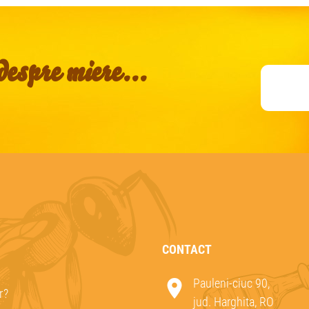
espre miere...
CONTACT
Pauleni-ciuc 90,
r?
jud. Harghita, RO