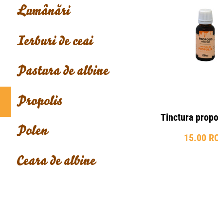
Lumânări
Ierburi de ceai
Pastura de albine
Propolis
Tinctura propo
Polen
15.00 R
Ceara de albine