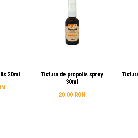
lis 20ml
Tictura de propolis sprey
Tictur
30ml
ON
20.00 RON